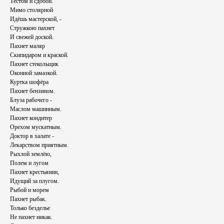
Тестом и сдобой.
Мимо столярной
Идёшь мастерской, -
Стружкою пахнет
И свежей доской.
Пахнет маляр
Скипидаром и краской.
Пахнет стекольщик
Оконной замазкой.
Куртка шофёра
Пахнет бензином.
Блуза рабочего -
Маслом машинным.
Пахнет кондитер
Орехом мускатным.
Доктор в халате -
Лекарством приятным.
Рыхлой землёю,
Полем и лугом
Пахнет крестьянин,
Идущий за плугом.
Рыбой и морем
Пахнет рыбак.
Только безделье
Не пахнет никак.